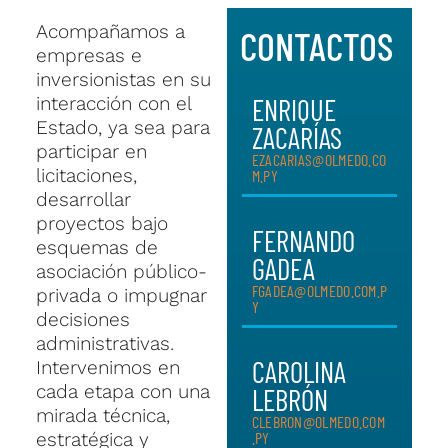
Acompañamos a
CONTACTOS
empresas e
inversionistas en su
interacción con el
ENRIQUE
Estado, ya sea para
ZACARÍAS
participar en
EZACARIAS@OLMEDO.CO
licitaciones,
M.PY
desarrollar
proyectos bajo
FERNANDO
esquemas de
GADEA
asociación público-
FGADEA@OLMEDO.COM.P
privada o impugnar
Y
decisiones
administrativas.
CAROLINA
Intervenimos en
cada etapa con una
LEBRÓN
mirada técnica,
CLEBRON@OLMEDO.COM
estratégica y
.PY